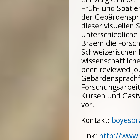
Früh- und Spätle
der Gebärdenspra
dieser visuelle
unterschiedliche
Braem die Forsch
Schweizerischen 
wissenschaftliche
peer-reviewed Jou
Gebärdensprachf
Forschungsarbei
Kursen und Gastv
vor.
Kontakt:
boyesbr
Link:
http://www.